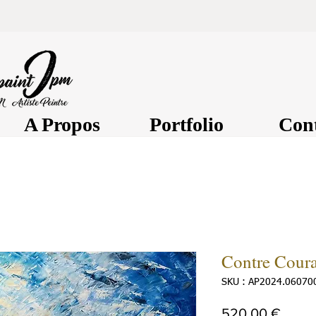
A Propos
Portfolio
Con
Contre Cour
SKU : AP2024.06070
Prix
520,00 €