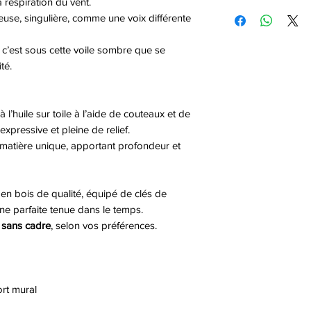
a respiration du vent.
livraison seront ind
Pourquoi ne pas op
Le remboursement s
euse, singulière, comme une voix différente
processus de com
d'art ?
bancaire ou de cart
conditions-général
La location permet
maximum de 7 jour
 c’est sous cette voile sombre que se
œuvres d'art dans u
té.
diversité visuelle 
Cela est particuliè
environnements pr
 l’huile sur toile à l’aide de couteaux et de
bureaux ou les hôte
 expressive et pleine de relief.
Immobilière.
 matière unique, apportant profondeur et
Essayer avant d'Ach
Original, et du su
maison, vos bureaux
 en bois de qualité, équipé de clés de
Cabinet, et ou votr
ne parfaite tenue dans le temps.
Tableau de peinture
 sans cadre
, selon vos préférences.
pourquoi pas la loc
En savoir plus
rt mural