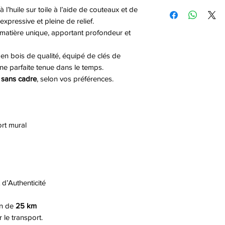
livraison seront ind
Pourquoi ne pas op
 l’huile sur toile à l’aide de couteaux et de
Le remboursement s
processus de com
d'art ?
 expressive et pleine de relief.
bancaire ou de cart
conditions-général
La location permet
 matière unique, apportant profondeur et
maximum de 7 jour
œuvres d'art dans u
diversité visuelle 
 en bois de qualité, équipé de clés de
Cela est particuliè
ne parfaite tenue dans le temps.
environnements pr
 sans cadre
, selon vos préférences.
bureaux ou les hôte
Immobilière.
Essayer avant d'Ach
rt mural
Original, et du su
maison, vos bureaux
Cabinet, et ou votr
Tableau de peinture
pourquoi pas la loc
d’Authenticité
En savoir plus
on de
25 km
 le transport.