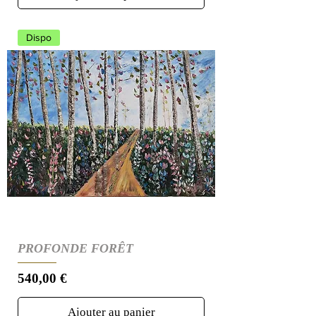
Dispo
PROFONDE FORÊT
Prix
540,00 €
Ajouter au panier