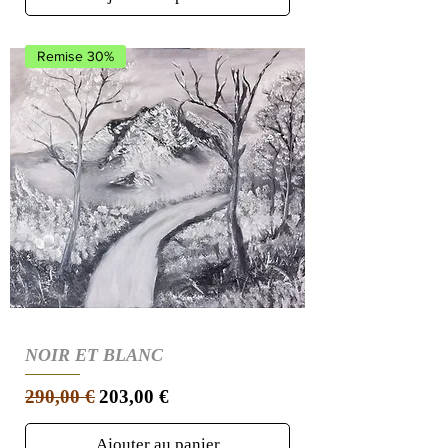
Remise 30%
NOIR ET BLANC
Prix original
Prix promotionnel
290,00 €
203,00 €
Ajouter au panier