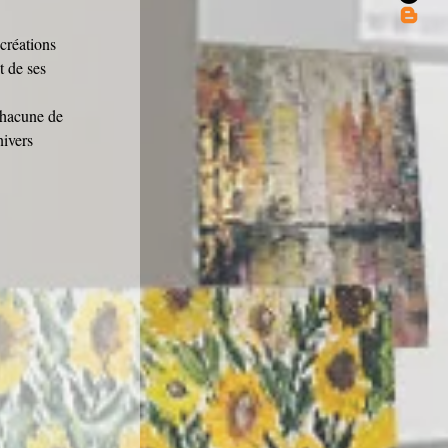
 créations 
t de ses 
 chacune de 
nivers 