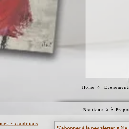
Home
Evenement
Boutique
À Propo
mes et conditions
S'abonner à la newsletter • Ne