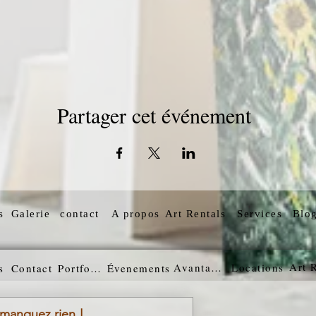
Partager cet événement
s
Galerie
contact
A propos
Art Rentals
Services
Blo
Art 
Avantages
Locations
s
Contact
Portfolio
Évenements
 manquez rien !