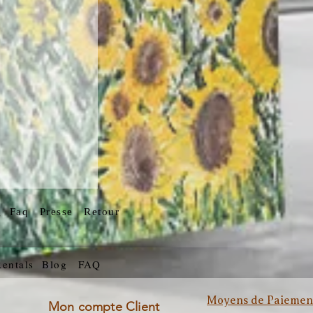
g
Faq
Presse
Retour
Rentals
Blog
FAQ
Moyens de Paiemen
Mon compte Client