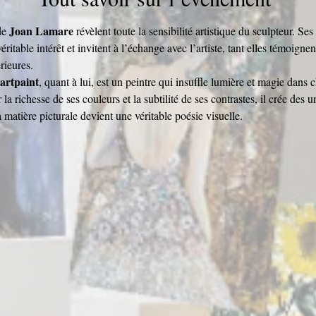
Joan Lamare
e 
 révèlent toute la sensibilité artistique du sculpteur. Ses
éritable intérêt et invitent à l’échange avec l’artiste, tant elles témoignen
rieures.
artpaint
, quant à lui, est un peintre qui insuffle lumière et magie dans
r la richesse de ses couleurs et la subtilité de ses contrastes, il crée des u
a matière picturale devient une véritable poésie visuelle.