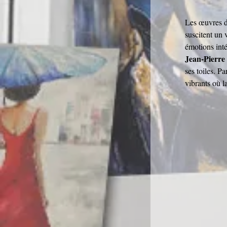
Les œuvres d
suscitent un v
émotions inté
Jean-Pierre 
ses toiles. Pa
vibrants où l