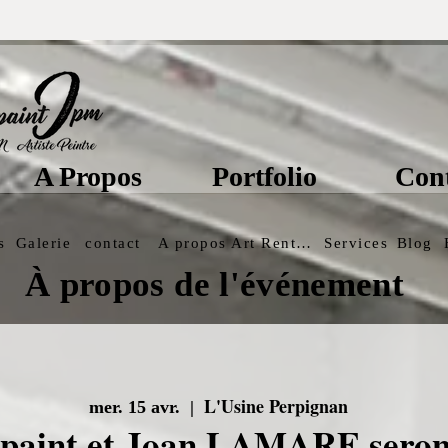
A Propos
Portfolio
Con
s
Galerie
contact
A propos
Art Rentals
Services
Blog
À propos de l'événement
L'Usine Perpignan
mer. 15 avr.
  |  
paint et Joan LAMARE seron