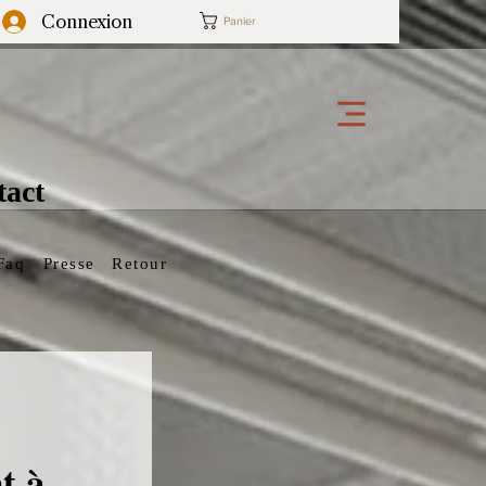
Connexion
Panier
tact
Faq
Presse
Retour
t à