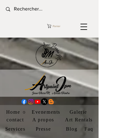
Panier
Home
Evenements
Galerie
contact
A propos
Art Rentals
Services
Presse
Blog
Faq