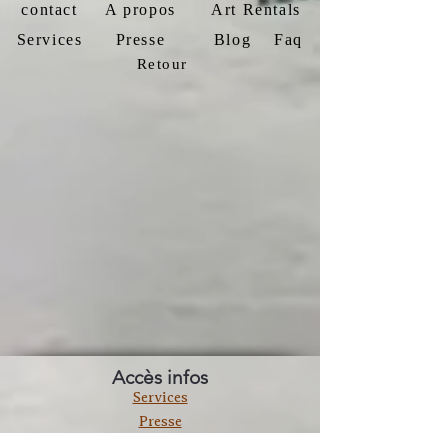
contact
A propos
Art Rentals
Services
Presse
Blog
Faq
Retour
Accès infos
Services
Presse
Termes et conditions