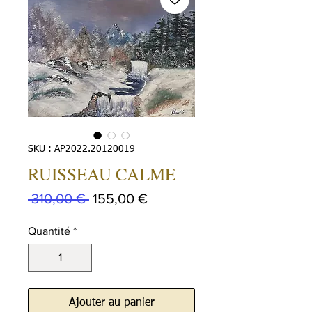
SKU : AP2022.20120019
RUISSEAU CALME
Prix
Prix
 310,00 € 
155,00 €
original
promotionnel
Quantité
*
Ajouter au panier